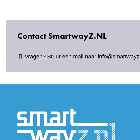
Contact SmartwayZ.NL
Vragen? Stuur een mail naar info@smartwayz.
(verwijs
naar
een
andere