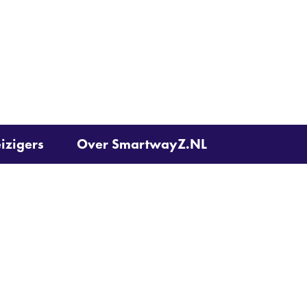
Ga
naar
de
inhoud
izigers
Over SmartwayZ.NL