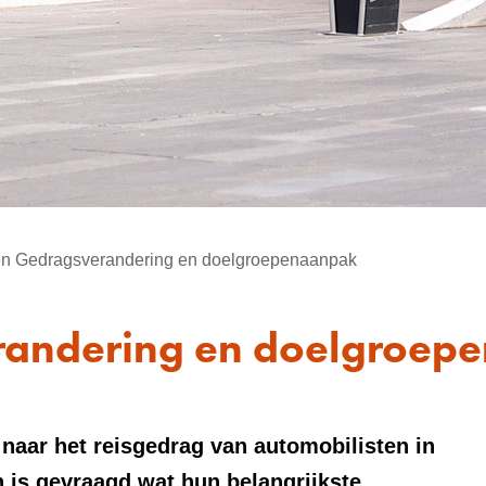
en Gedragsverandering en doelgroepenaanpak
randering en doelgroep
naar het reisgedrag van automobilisten in
n is gevraagd wat hun belangrijkste