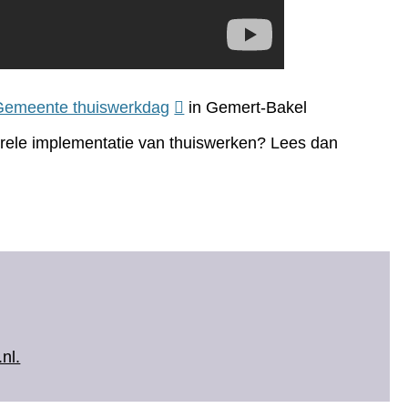
(verwijst
Gemeente thuiswerkdag
in Gemert-Bakel
naar
turele implementatie van thuiswerken? Lees dan
een
andere
website)
nl.