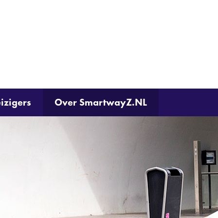
Ga
naar
de
inhoud
izigers
Over SmartwayZ.NL