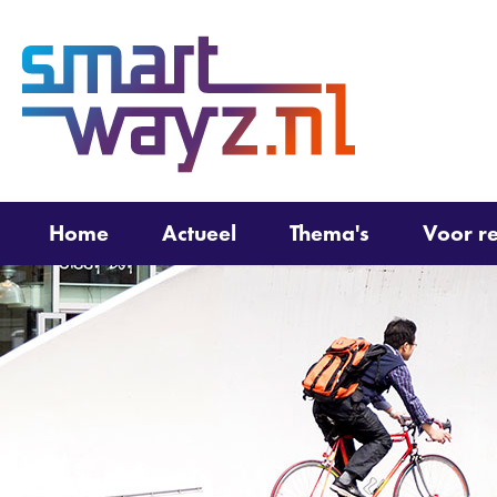
(naar
homepage)
Home
Actueel
Thema's
Voor re