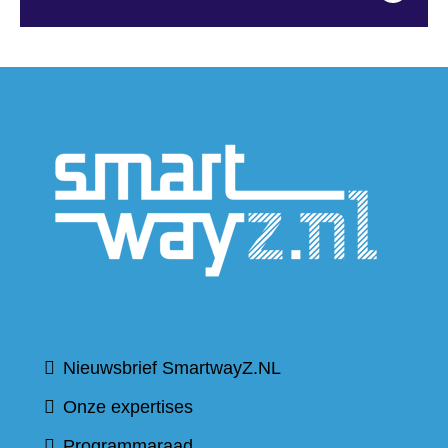
(verwijs
naar
een
andere
website
Nieuwsbrief SmartwayZ.NL
Onze expertises
Programmaraad