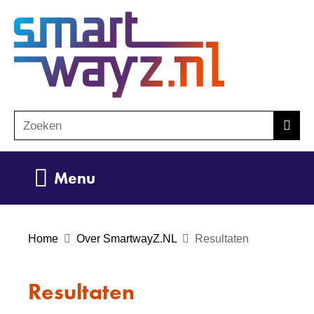
Ga
(naar
naar
homepage)
de
inhoud
Zoeken
Z
Zoek
o
e
Uitklappen
Menu
k
e
n
Home
Over SmartwayZ.NL
Resultaten
Resultaten