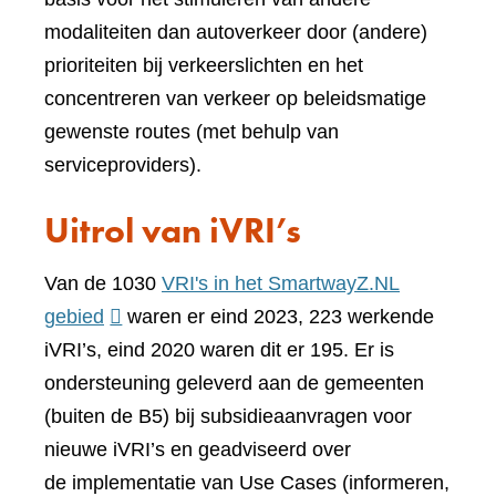
modaliteiten dan autoverkeer door (andere)
prioriteiten bij verkeerslichten en het
concentreren van verkeer op beleidsmatige
gewenste routes (met behulp van
serviceproviders).
Uitrol van iVRI’s
Van de 1030
VRI's in het SmartwayZ.NL
(verwijst
gebied
waren er eind 2023, 223 werkende
naar
iVRI’s, eind 2020 waren dit er 195. Er is
een
ondersteuning geleverd aan de gemeenten
andere
(buiten de B5) bij subsidieaanvragen voor
website)
nieuwe iVRI’s en geadviseerd over
de implementatie van Use Cases (informeren,