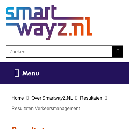
Ga
(naar
naar
homepage)
de
inhoud
Zoeken
Z
Zoek
o
e
Uitklappen
Menu
k
e
n
Home
Over SmartwayZ.NL
Resultaten
Resultaten Verkeersmanagement