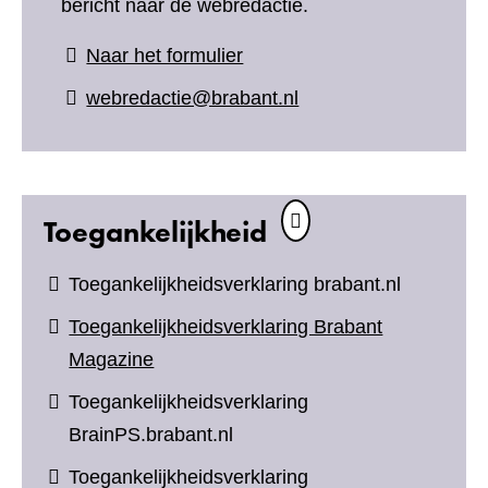
bericht naar de webredactie.
(verwijst
Naar het formulier
naar
webredactie@brabant.nl
een
andere
website)
Toegankelijkheid
Toegankelijkheidsverklaring brabant.nl
Toegankelijkheidsverklaring Brabant
Magazine
Toegankelijkheidsverklaring
BrainPS.brabant.nl
Toegankelijkheidsverklaring