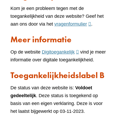
Kom je een probleem tegen met de
toegankelijkheid van deze website? Geef het
(verwijst
aan ons door via het
vragenformulier
.
naar
Meer informatie
een
andere
(verwijst
Op de website
Digitoegankelijk
vind je meer
website)
naar
informatie over digitale toegankelijkheid.
een
Toegankelijkheidslabel B
andere
website)
De status van deze website is:
Voldoet
gedeeltelijk
. Deze status is toegekend op
basis van een eigen verklaring. Deze is voor
het laatst bijgewerkt op 03-11-2023.