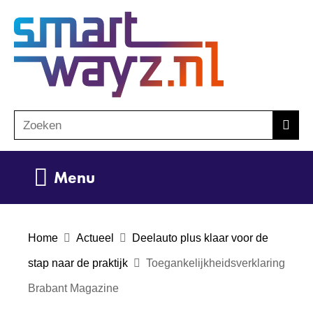
Ga
(naar
naar
homepage)
de
inhoud
Zoeken
Z
Zoek
o
e
Uitklappen
Menu
k
e
n
Home
Actueel
Deelauto plus klaar voor de
stap naar de praktijk
Toegankelijkheidsverklaring
Brabant Magazine