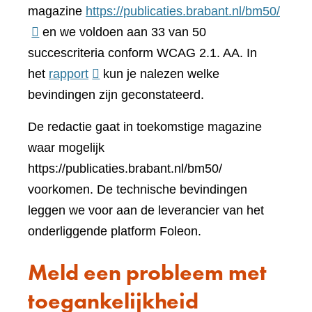
(verwi
magazine
https://publicaties.brabant.nl/bm50/
naar
en we voldoen aan 33 van 50
een
succescriteria conform WCAG 2.1. AA. In
(verwijst
ander
het
rapport
kun je nalezen welke
naar
websi
bevindingen zijn geconstateerd.
een
De redactie gaat in toekomstige magazine
andere
waar mogelijk
website)
https://publicaties.brabant.nl/bm50/
voorkomen. De technische bevindingen
leggen we voor aan de leverancier van het
onderliggende platform Foleon.
Meld een probleem met
toegankelijkheid