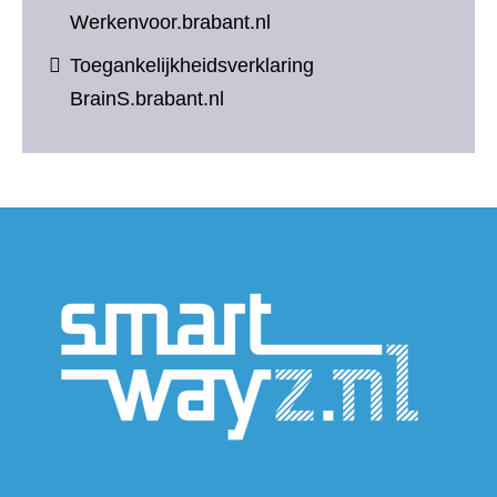
Werkenvoor.brabant.nl
Toegankelijkheidsverklaring
BrainS.brabant.nl
(verwijs
naar
een
andere
website