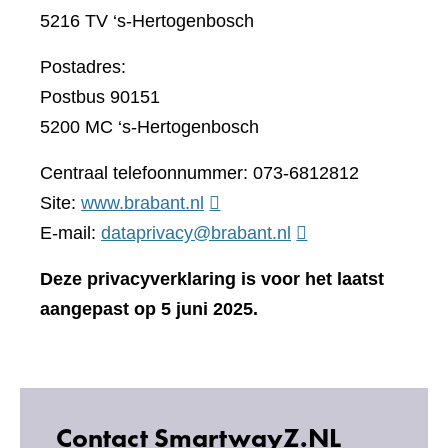
5216 TV ‘s-Hertogenbosch
Postadres:
Postbus 90151
5200 MC ‘s-Hertogenbosch
Centraal telefoonnummer: 073-6812812
(verwijst
Site:
www.brabant.nl
naar
E-mail:
dataprivacy@brabant.nl
een
Deze privacyverklaring is voor het laatst
andere
aangepast op 5 juni 2025.
website)
Contact SmartwayZ.NL