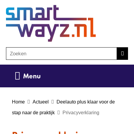
Ga
(naar
naar
homepage)
de
inhoud
Zoeken
Z
Zoek
o
e
Uitklappen
Menu
k
e
n
Home
Actueel
Deelauto plus klaar voor de
stap naar de praktijk
Privacyverklaring