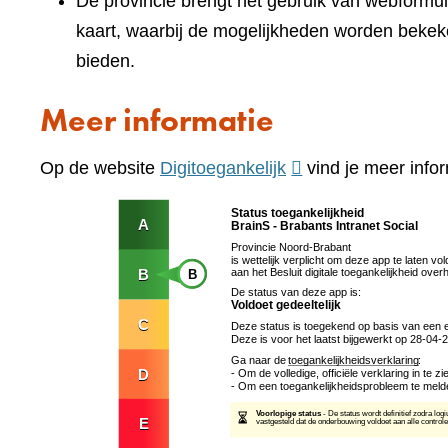
De provincie brengt het gebruik van webformuli
kaart, waarbij de mogelijkheden worden bekek
bieden.
Meer informatie
(verwijst
Op de website
Digitoegankelijk
vind je meer infor
naar
een
andere
website)