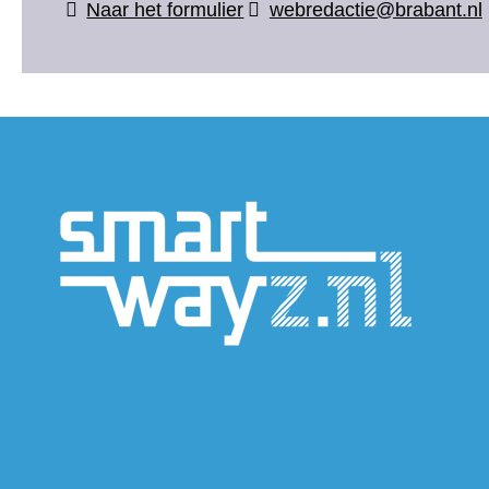
(verwijst
Naar het formulier
webredactie@brabant.nl
naar
een
andere
website)
(verwijs
naar
een
andere
website