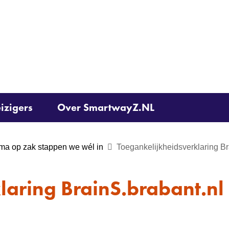
Ga
naar
de
inhoud
izigers
Over SmartwayZ.NL
ema op zak stappen we wél in
Toegankelijkheidsverklaring Br
laring BrainS.brabant.nl