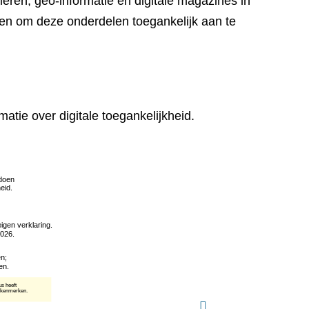
eren, geo-informatie en digitale magazines in
en om deze onderdelen toegankelijk aan te
matie over digitale toegankelijkheid.
(verwijst
naar
een
andere
website)