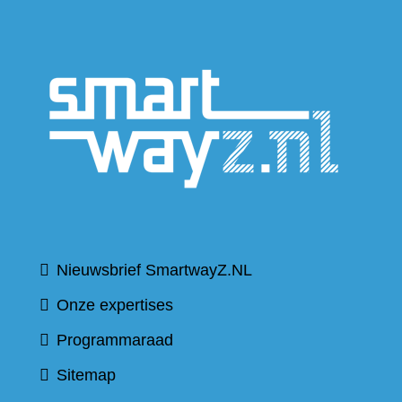
(verwijs
naar
een
andere
website
Nieuwsbrief SmartwayZ.NL
Onze expertises
Programmaraad
Sitemap