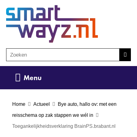
Ga
(naar
naar
homepage)
de
inhoud
Zoeken
Z
Zoek
o
e
Uitklappen
Menu
k
e
n
Home
Actueel
Bye auto, hallo ov: met een
reisschema op zak stappen we wél in
Toegankelijkheidsverklaring BrainPS.brabant.nl