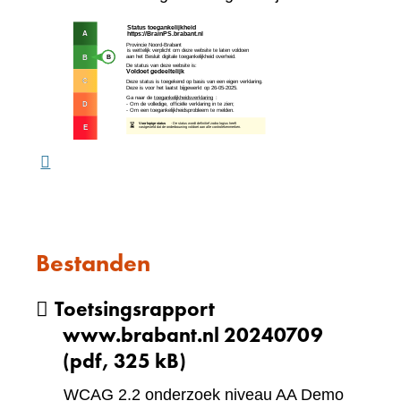
een
(verw
andere
naar
website)
een
ande
webs
Bestanden
Toetsingsrapport
www.brabant.nl 20240709
(pdf, 325 kB)
WCAG 2.2 onderzoek niveau AA Demo