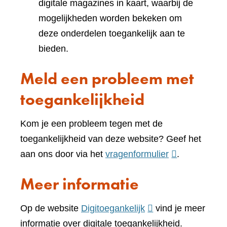
digitale magazines in kaart, waarbij de
mogelijkheden worden bekeken om
deze onderdelen toegankelijk aan te
bieden.
Meld een probleem met
toegankelijkheid
Kom je een probleem tegen met de
toegankelijkheid van deze website? Geef het
(verwijst
aan ons door via het
vragenformulier
.
naar
Meer informatie
een
andere
(verwijst
Op de website
Digitoegankelijk
vind je meer
website)
naar
informatie over digitale toegankelijkheid.