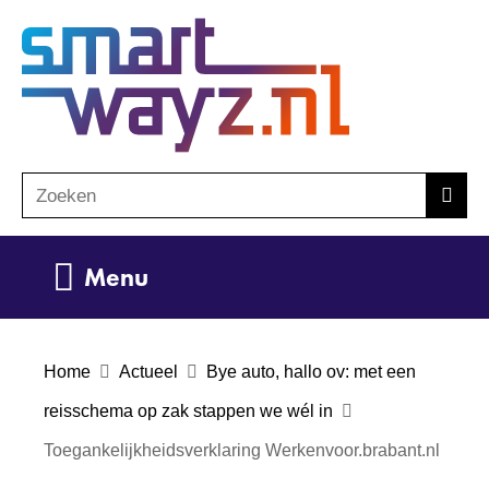
Ga
(naar
naar
homepage)
de
inhoud
Zoeken
Z
Zoek
o
e
Uitklappen
Menu
k
e
n
Home
Actueel
Bye auto, hallo ov: met een
reisschema op zak stappen we wél in
Toegankelijkheidsverklaring Werkenvoor.brabant.nl