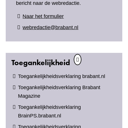
bericht naar de webredactie.
(verwijst
Naar het formulier
naar
webredactie@brabant.nl
een
andere
website)
Toegankelijkheid
Toegankelijkheidsverklaring brabant.nl
Toegankelijkheidsverklaring Brabant
Magazine
Toegankelijkheidsverklaring
BrainPS.brabant.nl
Toegankelijkheidsverklaring