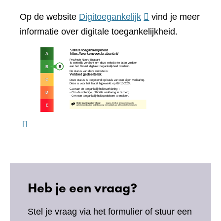
andere
(verwijst
Op de website
Digitoegankelijk
vind je meer
website)
naar
informatie over digitale toegankelijkheid.
een
(verw
andere
naar
website)
een
ande
webs
Heb je een vraag?
Stel je vraag via het formulier of stuur een