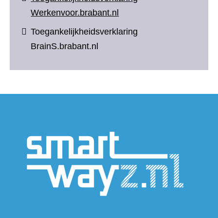
Werkenvoor.brabant.nl
Toegankelijkheidsverklaring
BrainS.brabant.nl
(verwijs
naar
een
andere
website