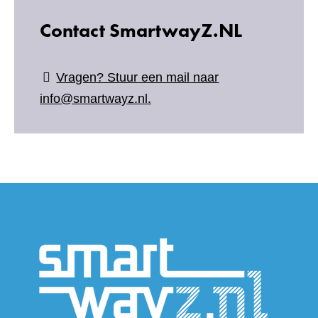
Contact SmartwayZ.NL
Vragen? Stuur een mail naar
info@smartwayz.nl.
(verwijs
naar
een
andere
website