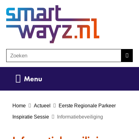
Ga
(naar
naar
homepage)
de
inhoud
Zoeken
Z
Zoek
o
e
Uitklappen
Menu
k
e
n
Home
Actueel
Eerste Regionale Parkeer
Inspiratie Sessie
Informatiebeveiliging