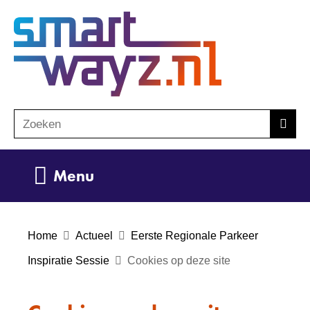
Ga
(naar
naar
homepage)
de
inhoud
Zoeken
Z
Zoek
o
e
Uitklappen
Menu
k
e
n
Home
Actueel
Eerste Regionale Parkeer
Inspiratie Sessie
Cookies op deze site