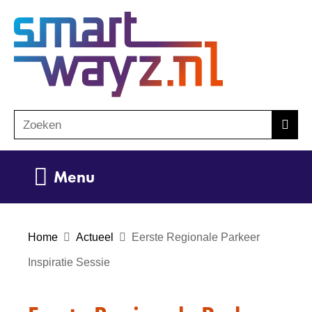
Ga
(naar
naar
homepage)
de
inhoud
Zoeken
Z
Zoek
o
e
Uitklappen
Menu
k
e
n
Home
Actueel
Eerste Regionale Parkeer
Inspiratie Sessie