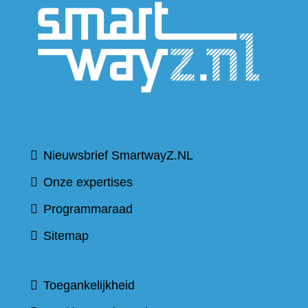
naar
een
andere
website
Nieuwsbrief SmartwayZ.NL
Onze expertises
Programmaraad
Sitemap
Toegankelijkheid