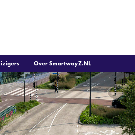
Ga
naar
de
inhoud
izigers
Over SmartwayZ.NL