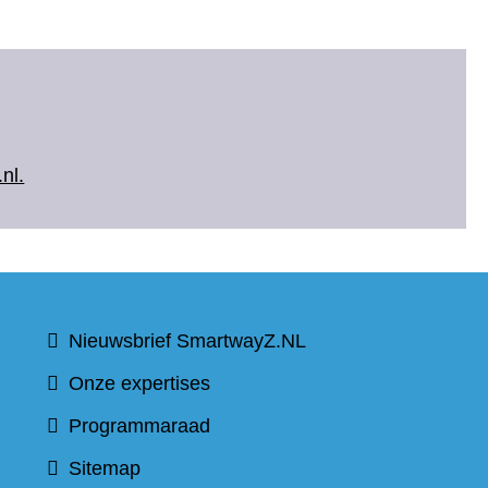
nl.
t
Nieuwsbrief SmartwayZ.NL
Onze expertises
Programmaraad
Sitemap
)