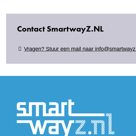
Contact SmartwayZ.NL
Vragen? Stuur een mail naar info@smartwayz.
(verwijs
naar
een
andere
website