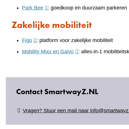
een
naar
(verwijst
Park Bee
: goedkoop en duurzaam parkeren
website)
andere
een
naar
website)
Zakelijke mobiliteit
andere
een
website)
andere
(verwijst
Figo
: platform voor zakelijke mobiliteit
website)
naar
(verwijst
Mobility Mixx en Gaiyo
: alles-in-1 mobiliteit
een
naar
andere
een
website)
andere
website)
Contact SmartwayZ.NL
Vragen? Stuur een mail naar info@smartwayz.