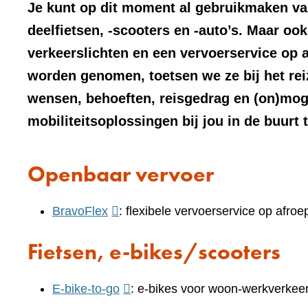
Je kunt op dit moment al gebruikmaken van
deelfietsen, -scooters en -auto’s. Maar oo
verkeerslichten en een vervoerservice op 
worden genomen, toetsen we ze bij het reiz
wensen, behoeften, reisgedrag en (on)mog
mobiliteitsoplossingen bij jou in de buurt 
Openbaar vervoer
(verwijst
BravoFlex
: flexibele vervoerservice op afroe
naar
Fietsen, e-bikes/scooters
een
andere
(verwijst
E-bike-to-go
: e-bikes voor woon-werkverkee
website)