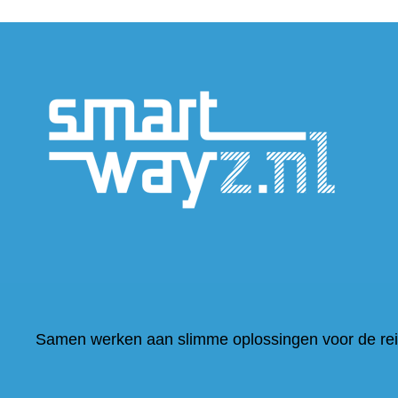
(verwijs
naar
een
andere
website
Samen werken aan slimme oplossingen voor de re