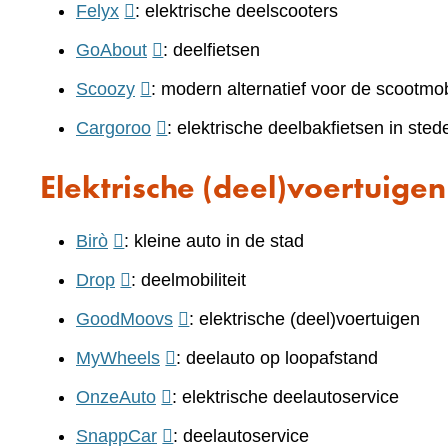
naar
(verwijst
Felyx
: elektrische deelscooters
een
naar
(verwijst
GoAbout
: deelfietsen
andere
een
naar
(verwijst
Scoozy
: modern alternatief voor de scootmo
website)
andere
een
naar
(verwijst
Cargoroo
: elektrische deelbakfietsen in sted
website)
andere
een
naar
website)
Elektrische (deel)voertuigen
andere
een
website)
andere
(verwijst
Birò
: kleine auto in de stad
website)
naar
(verwijst
Drop
: deelmobiliteit
een
naar
(verwijst
GoodMoovs
: elektrische (deel)voertuigen
andere
een
naar
(verwijst
MyWheels
: deelauto op loopafstand
website)
andere
een
naar
(verwijst
OnzeAuto
: elektrische deelautoservice
website)
andere
een
naar
(verwijst
SnappCar
: deelautoservice
website)
andere