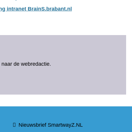
ng intranet BrainS.brabant.nl
ht naar de webredactie.
t
Nieuwsbrief SmartwayZ.NL