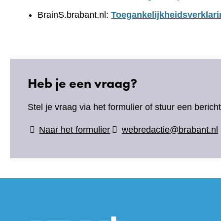
BrainS.brabant.nl:
Toegankelijkheidsverklari
Heb je een vraag?
Stel je vraag via het formulier of stuur een beric
(verwijst
Naar het formulier
webredactie@brabant.nl
naar
een
andere
website)
(verwijs