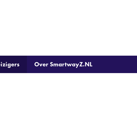
Ga
naar
de
inhoud
izigers
Over SmartwayZ.NL