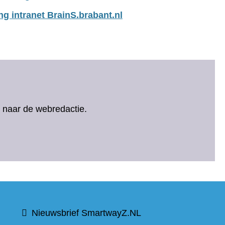
ng intranet BrainS.brabant.nl
ht naar de webredactie.
t
Nieuwsbrief SmartwayZ.NL