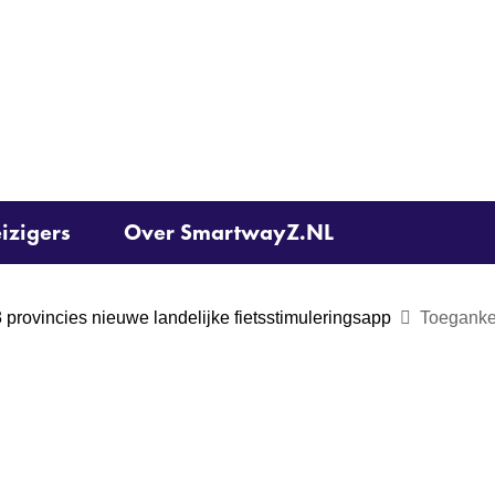
Ga
naar
de
inhoud
izigers
Over SmartwayZ.NL
rovincies nieuwe landelijke fietsstimuleringsapp
Toeganke