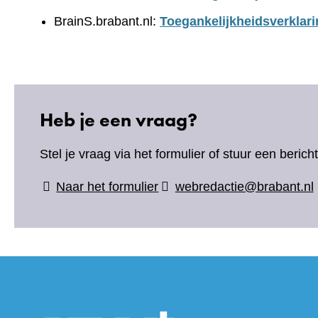
BrainS.brabant.nl:
Toegankelijkheidsverklari
Heb je een vraag?
Stel je vraag via het formulier of stuur een beric
(verwijst
Naar het formulier
webredactie@brabant.nl
naar
een
andere
website)
(verwijs