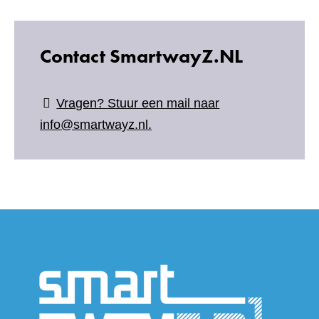
Contact SmartwayZ.NL
Vragen? Stuur een mail naar
info@smartwayz.nl.
(verwijs
naar
een
andere