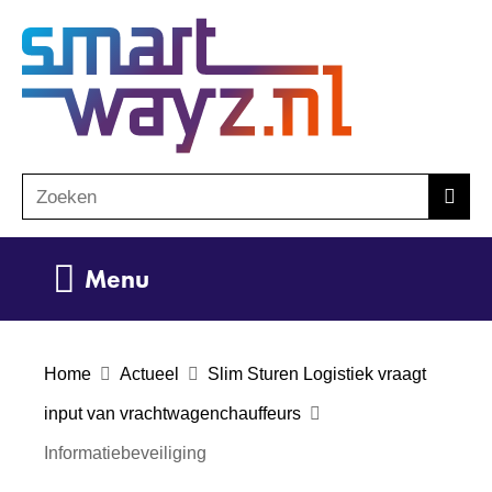
Ga
(naar
naar
homepage)
de
inhoud
Zoeken
Z
Zoek
o
e
Uitklappen
Menu
k
e
n
Home
Actueel
Slim Sturen Logistiek vraagt
input van vrachtwagenchauffeurs
Informatiebeveiliging