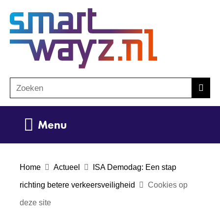
Ga
(naar
naar
homepage)
de
inhoud
Zoeken
Z
Zoek
o
e
Uitklappen
Menu
k
e
n
Home
Actueel
ISA Demodag: Een stap
richting betere verkeersveiligheid
Cookies op
deze site