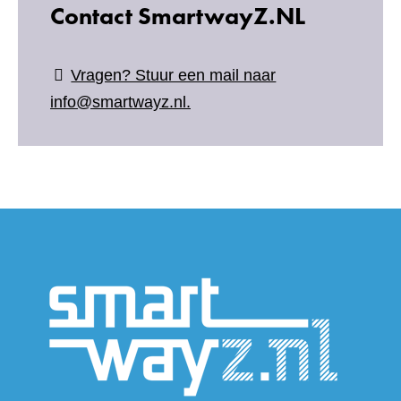
Contact SmartwayZ.NL
Vragen? Stuur een mail naar
info@smartwayz.nl.
(verwijs
naar
een
andere
website