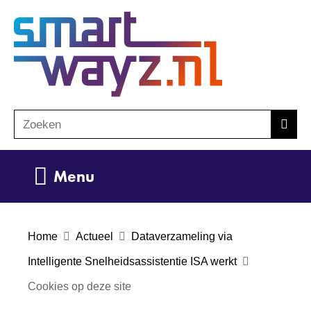
Ga
(naar
naar
homepage)
de
inhoud
Zoeken
Z
Zoek
o
e
Uitklappen
Menu
k
e
n
Home
Actueel
Dataverzameling via
Intelligente Snelheidsassistentie ISA werkt
Cookies op deze site