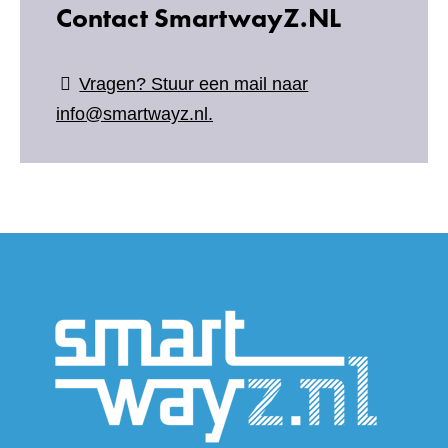
Contact SmartwayZ.NL
Vragen? Stuur een mail naar
info@smartwayz.nl.
(verwijs
naar
een
andere
website