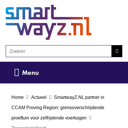
Ga
(naar
naar
homepage)
de
inhoud
Zoeken
Z
Zoek
o
e
Uitklappen
Menu
k
e
n
Home
Actueel
SmartwayZ.NL partner in
CCAM Proving Region: grensoverschrijdende
proeftuin voor zelfrijdende voertuigen