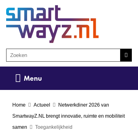
Ga
(naar
naar
homepage)
de
inhoud
Zoeken
Z
Zoek
o
e
Uitklappen
Menu
k
e
n
Home
Actueel
Netwerkdiner 2026 van
SmartwayZ.NL brengt innovatie, ruimte en mobiliteit
samen
Toegankelijkheid