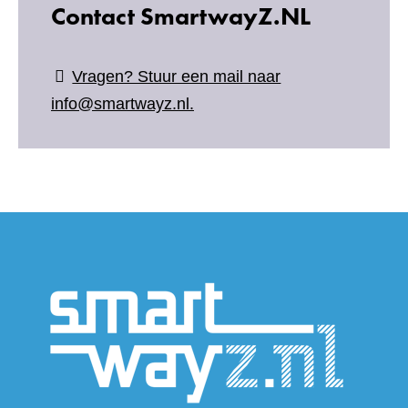
Contact SmartwayZ.NL
Vragen? Stuur een mail naar
info@smartwayz.nl.
(verwijs
naar
een
andere
website