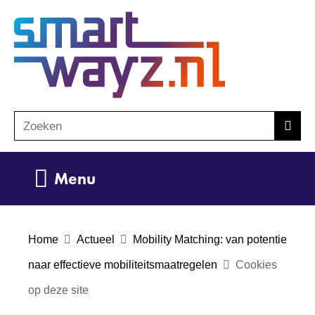
Ga
(naar
naar
homepage)
de
inhoud
Zoeken
Z
Zoek
o
e
Uitklappen
Menu
k
e
n
Home
Actueel
Mobility Matching: van potentie
naar effectieve mobiliteitsmaatregelen
Cookies
op deze site