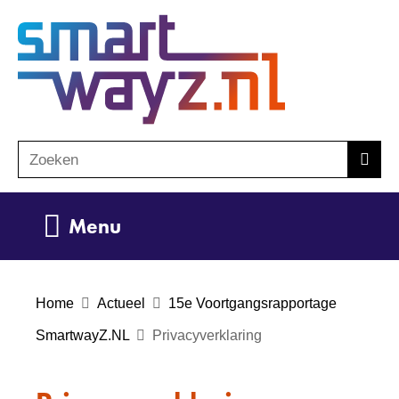
Ga
(naar
naar
homepage)
de
inhoud
Zoeken
Z
Zoek
o
e
Uitklappen
Menu
k
e
n
Home
Actueel
15e Voortgangsrapportage
SmartwayZ.NL
Privacyverklaring