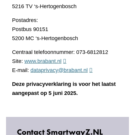
5216 TV ‘s-Hertogenbosch
Postadres:
Postbus 90151
5200 MC ‘s-Hertogenbosch
Centraal telefoonnummer: 073-6812812
(verwijst
Site:
www.brabant.nl
naar
E-mail:
dataprivacy@brabant.nl
een
Deze privacyverklaring is voor het laatst
andere
aangepast op 5 juni 2025.
website)
Contact SmartwayZ.NL