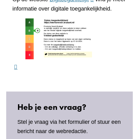
website)
naar
informatie over digitale toegankelijkheid.
een
(verw
andere
naar
website)
een
ande
webs
Heb je een vraag?
Stel je vraag via het formulier of stuur een
bericht naar de webredactie.