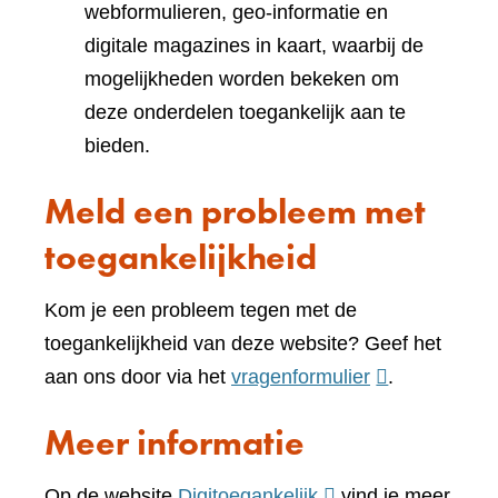
webformulieren, geo-informatie en
digitale magazines in kaart, waarbij de
mogelijkheden worden bekeken om
deze onderdelen toegankelijk aan te
bieden.
Meld een probleem met
toegankelijkheid
Kom je een probleem tegen met de
toegankelijkheid van deze website? Geef het
(verwijst
aan ons door via het
vragenformulier
.
naar
Meer informatie
een
andere
(verwijst
Op de website
Digitoegankelijk
vind je meer