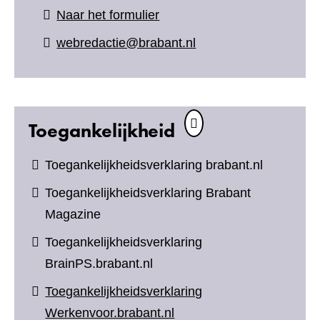
(verwijst
Naar het formulier
naar
webredactie@brabant.nl
een
andere
website)
Toegankelijkheid
Toegankelijkheidsverklaring brabant.nl
Toegankelijkheidsverklaring Brabant
Magazine
Toegankelijkheidsverklaring
BrainPS.brabant.nl
Toegankelijkheidsverklaring
Werkenvoor.brabant.nl