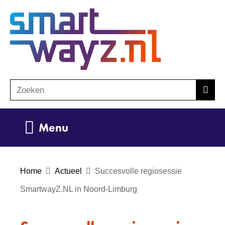
Ga
(naar
naar
homepage)
de
inhoud
Zoeken
Z
Zoek
o
e
Uitklappen
Menu
k
e
n
Home
Actueel
Succesvolle regiosessie
SmartwayZ.NL in Noord-Limburg