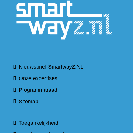
naar
een
andere
website
Nieuwsbrief SmartwayZ.NL
Onze expertises
Programmaraad
Sitemap
Toegankelijkheid