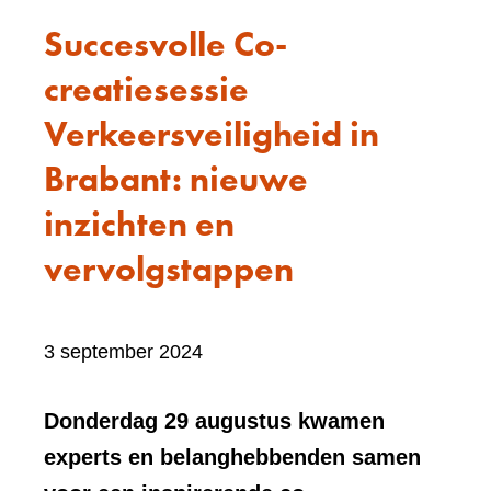
Succesvolle Co-
creatiesessie
Verkeersveiligheid in
Brabant: nieuwe
inzichten en
vervolgstappen
Bevat
3 september 2024
visueel
element:
Donderdag 29 augustus kwamen
Foto
experts en belanghebbenden samen