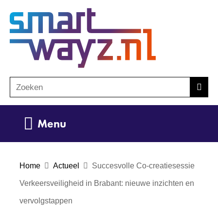
Ga
(naar
naar
homepage)
de
inhoud
Zoeken
Z
Zoek
o
e
Uitklappen
Menu
k
e
n
Home
Actueel
Succesvolle Co-creatiesessie
Verkeersveiligheid in Brabant: nieuwe inzichten en
vervolgstappen