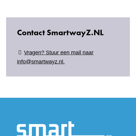
naar
een
andere
website)
Contact SmartwayZ.NL
Vragen? Stuur een mail naar
info@smartwayz.nl.
(verwijs
naar
een