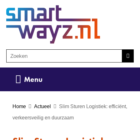
Ga
(naar
naar
homepage)
de
inhoud
Zoeken
Z
Zoek
o
e
Uitklappen
Menu
k
e
n
Home
Actueel
Slim Sturen Logistiek: efficiënt,
verkeersveilig en duurzaam