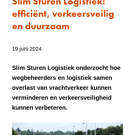
Slim Sturen Logistiek:
efficiënt, verkeersveilig
en duurzaam
Bevat
19 juni 2024
visueel
element:
Slim Sturen Logistiek onderzocht hoe
Foto
wegbeheerders en logistiek samen
overlast van vrachtverkeer kunnen
verminderen en verkeersveiligheid
kunnen verbeteren.