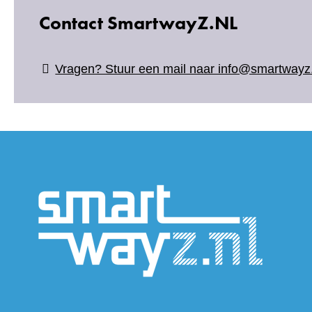
Contact SmartwayZ.NL
Vragen? Stuur een mail naar info@smartwayz.
(verwijs
naar
een
andere
website