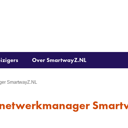
Ga
naar
de
inhoud
izigers
Over SmartwayZ.NL
ger SmartwayZ.NL
 netwerkmanager Smar