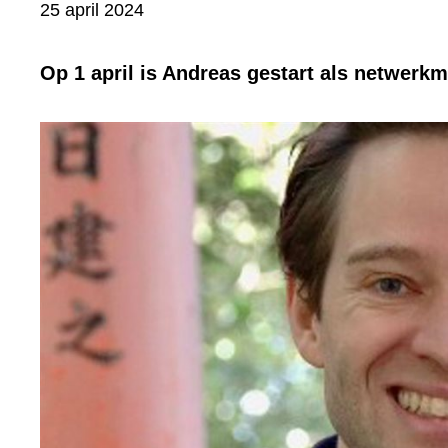
Bevat
25 april 2024
visueel
element:
Op 1 april is Andreas gestart als netwerk
Foto