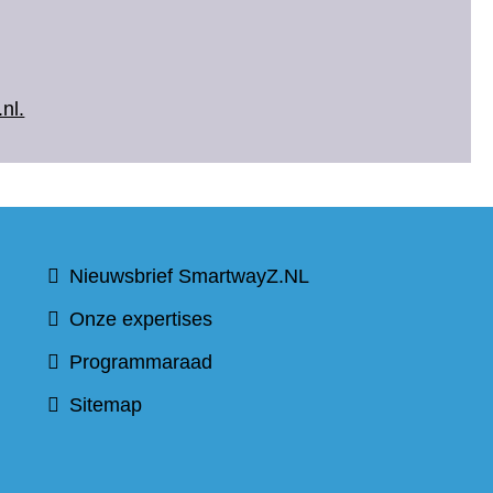
nl.
t
Nieuwsbrief SmartwayZ.NL
Onze expertises
Programmaraad
Sitemap
)