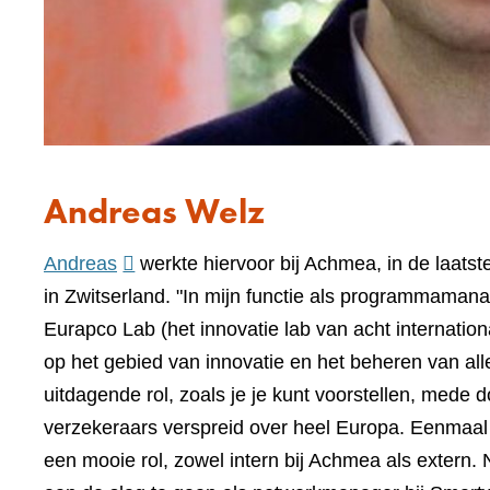
Andreas Welz
(verwijst
Andreas
werkte hiervoor bij Achmea, in de laats
naar
in Zwitserland. "In mijn functie als programmamana
een
Eurapco Lab (het innovatie lab van acht internation
andere
op het gebied van innovatie en het beheren van al
website)
uitdagende rol, zoals je je kunt voorstellen, med
verzekeraars verspreid over heel Europa. Eenmaal
een mooie rol, zowel intern bij Achmea als extern.