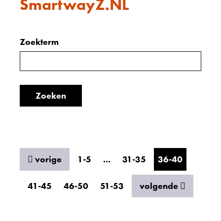
SmartwayZ.NL
Zoeken
Zoekterm
Zoeken
binnen
in
de
de
index
Zoeken
index
resultaten
vorige
1-5
...
31-35
36-40
resultaten
41-45
46-50
51-53
volgende