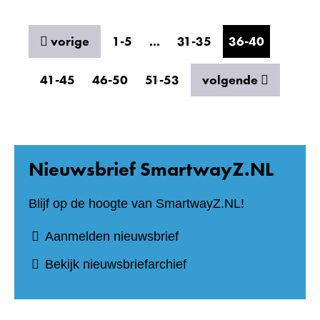
resultaten
vorige
1-5
...
31-35
36-40
resultaten
41-45
46-50
51-53
volgende
Nieuwsbrief SmartwayZ.NL
Blijf op de hoogte van SmartwayZ.NL!
(verwijst
Aanmelden nieuwsbrief
naar
(verwijst
Bekijk nieuwsbriefarchief
een
naar
andere
een