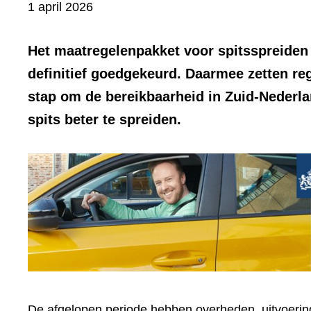
Bevat
1 april 2026
visueel
element:
Het maatregelenpakket voor spitsspreiden
Foto
definitief goedgekeurd. Daarmee zetten re
stap om de bereikbaarheid in Zuid-Nederla
spits beter te spreiden.
De afgelopen periode hebben overheden, uitvoerings