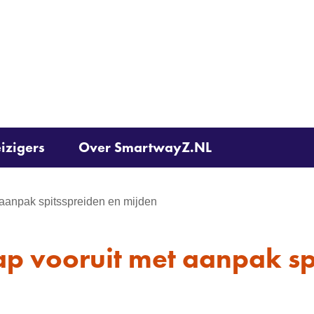
Ga
naar
de
inhoud
izigers
Over SmartwayZ.NL
 aanpak spitsspreiden en mijden
ap vooruit met aanpak sp