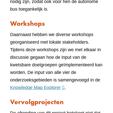
nodig zijn, zodat ook voor hen de autonome
bus toegankelijk is.
Workshops
Daarnaast hebben we diverse workshops
georganiseerd met lokale stakeholders.
Tijdens deze workshops zijn we met elkaar in
discussie gegaan hoe de input van de
kwetsbare doelgroepen geïmplementeerd kan
worden. De input van alle vier de
onderzoeksgebieden is samengevoegd in de
(verwijst
Knowledge Map Explorer
.
naar
Vervolgprojecten
een
andere