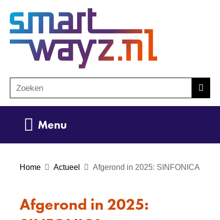
Ga
(naar
naar
homepage)
de
inhoud
Zoeken
Z
Zoek
o
e
Uitklappen
Menu
k
e
n
Home
Actueel
Afgerond in 2025: SINFONICA
Afgerond in 2025: