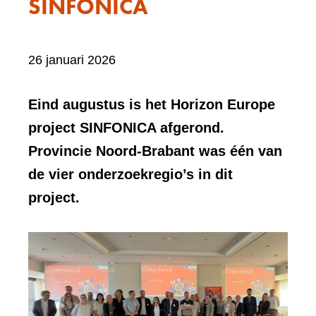
SINFONICA
Bevat
26 januari 2026
visueel
element:
Eind augustus is het Horizon Europe
Foto
project SINFONICA afgerond.
Provincie Noord-Brabant was één van
de vier onderzoekregio’s in dit
project.